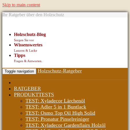
Skip to main content
Ihr Ratgeber über den Holzschutz
Holzschutz-Blog
Sorgen Sie vor
Wissenswertes
Lasuren & Lacke
Tipps
Fragen & Antworten.
Holzschutz-Ratgeber
Toggle navigation
RATGEBER
PRODUKTTESTS
TEST: Xyladecor Lärchenöl
TEST: Adler 5 in 1 Buntlack
TEST: Osmo Top Oil High Solid
TEST: Pronatur Pinselreiniger
TEST: Xyladecor Gardenflairs Holzöl