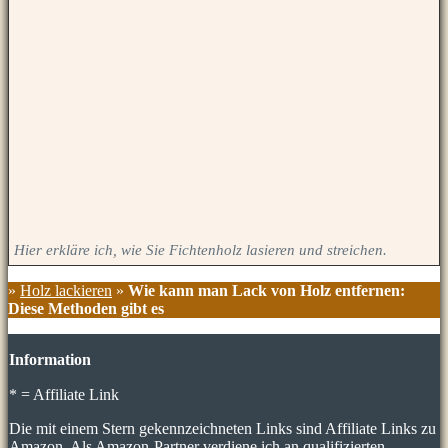
Hier erkläre ich, wie Sie Fichtenholz lasieren und streichen.
»
Holz lackieren
»
Wie kann man Lack von Holz entfernen:
Diese Methoden gibt es
Information
* = Affiliate Link
Die mit einem Stern gekennzeichneten Links sind Affiliate Links zu
Amazon. Als Amazon-Partner verdiene ich an qualifizierten