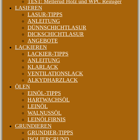
TEST: Mellerud Holz und WPC Reiniger
LASIEREN
LASUR-TIPPS
ANLEITUNG
DÜNNSCHICHTLASUR
DICKSCHICHTLASUR
ANGEBOTE
LACKIEREN
LACKIER-TIPPS
ANLEITUNG
KLARLACK
VENTILATIONSLACK
ALKYDHARZLACK
ÖLEN
EINÖL-TIPPS
HARTWACHSÖL
LEINÖL
WALNUSSÖL
LEINÖLFIRNIS
GRUNDIEREN
GRUNDIER-TIPPS
ISOLIERGRUND