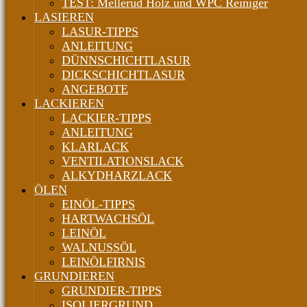
TEST: Mellerud Holz und WPC Reiniger
LASIEREN
LASUR-TIPPS
ANLEITUNG
DÜNNSCHICHTLASUR
DICKSCHICHTLASUR
ANGEBOTE
LACKIEREN
LACKIER-TIPPS
ANLEITUNG
KLARLACK
VENTILATIONSLACK
ALKYDHARZLACK
ÖLEN
EINÖL-TIPPS
HARTWACHSÖL
LEINÖL
WALNUSSÖL
LEINÖLFIRNIS
GRUNDIEREN
GRUNDIER-TIPPS
ISOLIERGRUND