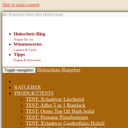
Skip to main content
Ihr Ratgeber über den Holzschutz
Holzschutz-Blog
Sorgen Sie vor
Wissenswertes
Lasuren & Lacke
Tipps
Fragen & Antworten.
Holzschutz-Ratgeber
Toggle navigation
RATGEBER
PRODUKTTESTS
TEST: Xyladecor Lärchenöl
TEST: Adler 5 in 1 Buntlack
TEST: Osmo Top Oil High Solid
TEST: Pronatur Pinselreiniger
TEST: Xyladecor Gardenflairs Holzöl