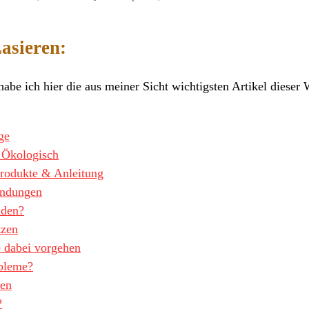
asieren:
abe ich hier die aus meiner Sicht wichtigsten Artikel dieser 
ge
 Ökologisch
Produkte & Anleitung
endungen
nden?
tzen
 dabei vorgehen
obleme?
ten
?