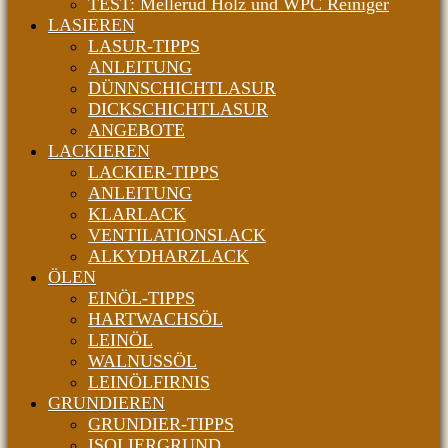
TEST: Mellerud Holz und WPC Reiniger
LASIEREN
LASUR-TIPPS
ANLEITUNG
DÜNNSCHICHTLASUR
DICKSCHICHTLASUR
ANGEBOTE
LACKIEREN
LACKIER-TIPPS
ANLEITUNG
KLARLACK
VENTILATIONSLACK
ALKYDHARZLACK
ÖLEN
EINÖL-TIPPS
HARTWACHSÖL
LEINÖL
WALNUSSÖL
LEINÖLFIRNIS
GRUNDIEREN
GRUNDIER-TIPPS
ISOLIERGRUND