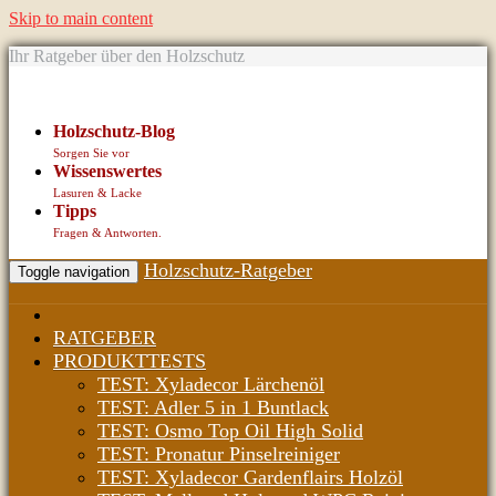
Skip to main content
Ihr Ratgeber über den Holzschutz
Holzschutz-Blog
Sorgen Sie vor
Wissenswertes
Lasuren & Lacke
Tipps
Fragen & Antworten.
Holzschutz-Ratgeber
Toggle navigation
RATGEBER
PRODUKTTESTS
TEST: Xyladecor Lärchenöl
TEST: Adler 5 in 1 Buntlack
TEST: Osmo Top Oil High Solid
TEST: Pronatur Pinselreiniger
TEST: Xyladecor Gardenflairs Holzöl