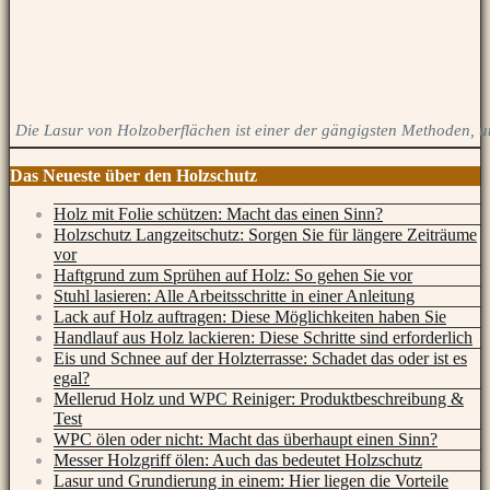
Die Lasur von Holzoberflächen ist einer der gängigsten Methoden, u
Das Neueste über den Holzschutz
Holz mit Folie schützen: Macht das einen Sinn?
Holzschutz Langzeitschutz: Sorgen Sie für längere Zeiträume
vor
Haftgrund zum Sprühen auf Holz: So gehen Sie vor
Stuhl lasieren: Alle Arbeitsschritte in einer Anleitung
Lack auf Holz auftragen: Diese Möglichkeiten haben Sie
Handlauf aus Holz lackieren: Diese Schritte sind erforderlich
Eis und Schnee auf der Holzterrasse: Schadet das oder ist es
egal?
Mellerud Holz und WPC Reiniger: Produktbeschreibung &
Test
WPC ölen oder nicht: Macht das überhaupt einen Sinn?
Messer Holzgriff ölen: Auch das bedeutet Holzschutz
Lasur und Grundierung in einem: Hier liegen die Vorteile