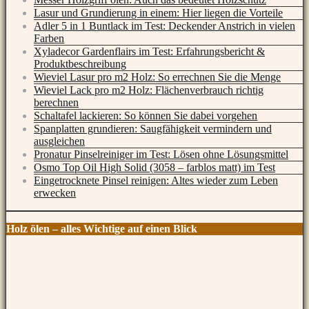
Lasur und Grundierung in einem: Hier liegen die Vorteile
Adler 5 in 1 Buntlack im Test: Deckender Anstrich in vielen
Farben
Xyladecor Gardenflairs im Test: Erfahrungsbericht &
Produktbeschreibung
Wieviel Lasur pro m2 Holz: So errechnen Sie die Menge
Wieviel Lack pro m2 Holz: Flächenverbrauch richtig
berechnen
Schaltafel lackieren: So können Sie dabei vorgehen
Spanplatten grundieren: Saugfähigkeit vermindern und
ausgleichen
Pronatur Pinselreiniger im Test: Lösen ohne Lösungsmittel
Osmo Top Oil High Solid (3058 – farblos matt) im Test
Eingetrocknete Pinsel reinigen: Altes wieder zum Leben
erwecken
Holz ölen – alles Wichtige auf einen Blick