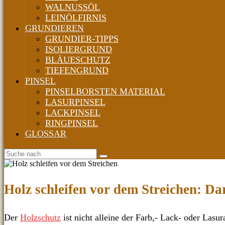
WALNUSSÖL
LEINÖLFIRNIS
GRUNDIEREN
GRUNDIER-TIPPS
ISOLIERGRUND
BLÄUESCHUTZ
TIEFENGRUND
PINSEL
PINSELBORSTEN MATERIAL
LASURPINSEL
LACKPINSEL
RINGPINSEL
GLOSSAR
Holz schleifen vor dem Streichen: Dar
Der
Holzschutz
ist nicht alleine der Farb,- Lack- oder Lasu