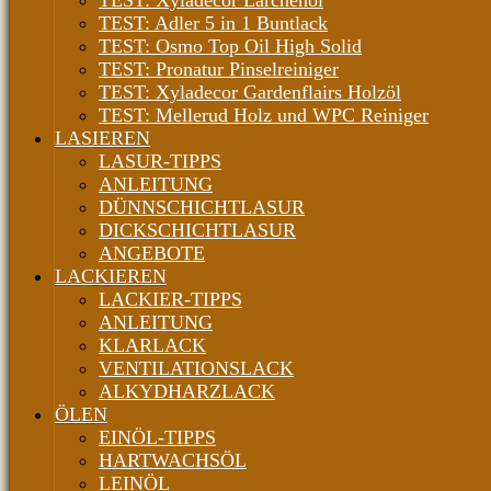
TEST: Xyladecor Lärchenöl
TEST: Adler 5 in 1 Buntlack
TEST: Osmo Top Oil High Solid
TEST: Pronatur Pinselreiniger
TEST: Xyladecor Gardenflairs Holzöl
TEST: Mellerud Holz und WPC Reiniger
LASIEREN
LASUR-TIPPS
ANLEITUNG
DÜNNSCHICHTLASUR
DICKSCHICHTLASUR
ANGEBOTE
LACKIEREN
LACKIER-TIPPS
ANLEITUNG
KLARLACK
VENTILATIONSLACK
ALKYDHARZLACK
ÖLEN
EINÖL-TIPPS
HARTWACHSÖL
LEINÖL