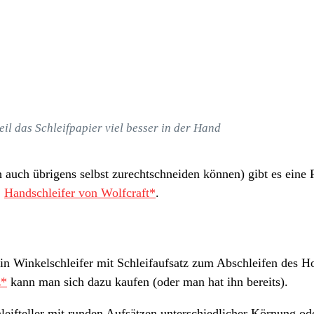
eil das Schleifpapier viel besser in der Hand
h auch übrigens selbst zurechtschneiden können) gibt es eine 
:
Handschleifer von Wolfcraft*
.
 ein Winkelschleifer mit Schleifaufsatz zum Abschleifen des 
z*
kann man sich dazu kaufen (oder man hat ihn bereits).
hleifteller mit runden Aufsätzen unterschiedlicher Körnung od