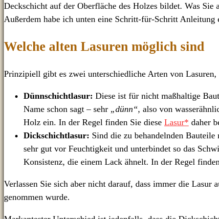
Deckschicht auf der Oberfläche des Holzes bildet. Was Sie 
Außerdem habe ich unten eine Schritt-für-Schritt Anleitung e
Welche alten Lasuren möglich sind
Prinzipiell gibt es zwei unterschiedliche Arten von Lasuren
Dünnschichtlasur:
Diese ist für nicht maßhaltige Baut
Name schon sagt – sehr
„dünn“
, also von wasserähnli
Holz ein. In der Regel finden Sie diese
Lasur*
daher be
Dickschichtlasur:
Sind die zu behandelnden Bauteile m
sehr gut vor Feuchtigkeit und unterbindet so das Schw
Konsistenz, die einem Lack ähnelt. In der Regel finden
Verlassen Sie sich aber nicht darauf, dass immer die Lasur 
genommen wurde.
Markantester Unterschied ist jedenfalls, dass die Dickschic