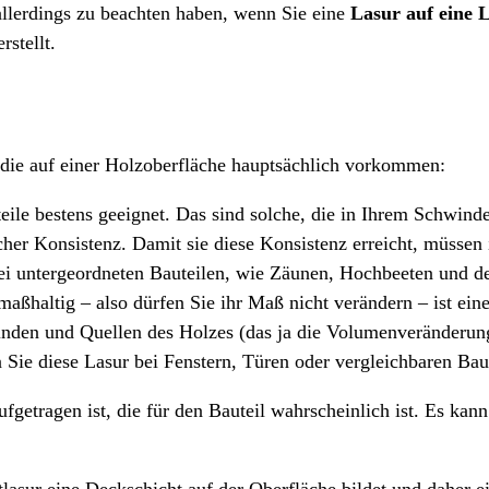
allerdings zu beachten haben, wenn Sie eine
Lasur auf eine L
rstellt.
, die auf einer Holzoberfläche hauptsächlich vorkommen:
eile bestens geeignet. Das sind solche, die in Ihrem Schwinde
cher Konsistenz. Damit sie diese Konsistenz erreicht, müssen i
i untergeordneten Bauteilen, wie Zäunen, Hochbeeten und de
aßhaltig – also dürfen Sie ihr Maß nicht verändern – ist eine
inden und Quellen des Holzes (das ja die Volumenveränderungen
 Sie diese Lasur bei Fenstern, Türen oder vergleichbaren Bau
aufgetragen ist, die für den Bauteil wahrscheinlich ist. Es k
htlasur eine Deckschicht auf der Oberfläche bildet und daher