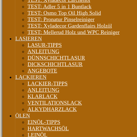
TEST: Xyladecor Lärchenöl
TEST: Adler 5 in 1 Buntlack
TEST: Osmo Top Oil High Solid
TEST: Pronatur Pinselreiniger
TEST: Xyladecor Gardenflairs Holzöl
TEST: Mellerud Holz und WPC Reiniger
LASIEREN
LASUR-TIPPS
ANLEITUNG
DÜNNSCHICHTLASUR
DICKSCHICHTLASUR
ANGEBOTE
LACKIEREN
LACKIER-TIPPS
ANLEITUNG
KLARLACK
VENTILATIONSLACK
ALKYDHARZLACK
ÖLEN
EINÖL-TIPPS
HARTWACHSÖL
LEINÖL